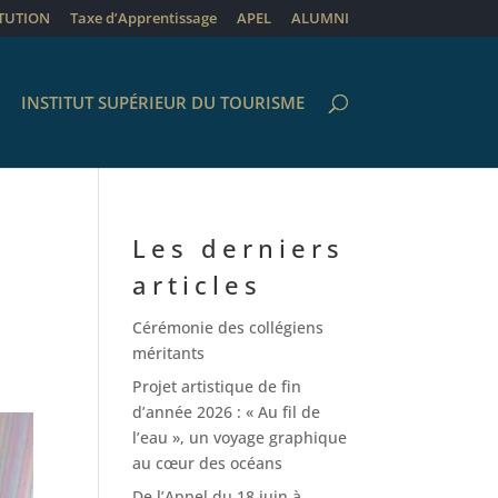
ITUTION
Taxe d’Apprentissage
APEL
ALUMNI
INSTITUT SUPÉRIEUR DU TOURISME
Les derniers
articles
Cérémonie des collégiens
méritants
Projet artistique de fin
d’année 2026 : « Au fil de
l’eau », un voyage graphique
au cœur des océans
De l’Appel du 18 juin à