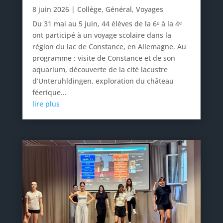
8 juin 2026
|
Collège
,
Général
,
Voyages
Du 31 mai au 5 juin, 44 élèves de la 6ᵉ à la 4ᵉ
ont participé à un voyage scolaire dans la
région du lac de Constance, en Allemagne. Au
programme : visite de Constance et de son
aquarium, découverte de la cité lacustre
d’Unteruhldingen, exploration du château
féerique...
lire plus