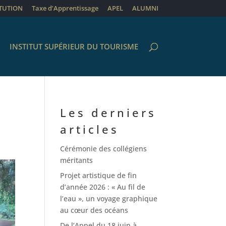
ITUTION
Taxe d’Apprentissage
APEL
ALUMNI
INSTITUT SUPÉRIEUR DU TOURISME
Les derniers
articles
Cérémonie des collégiens
méritants
Projet artistique de fin
d’année 2026 : « Au fil de
l’eau », un voyage graphique
au cœur des océans
De l’Appel du 18 juin à