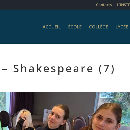
Contacts
L’INST
ACCUEIL
ÉCOLE
COLLÈGE
LYCÉE
 – Shakespeare (7)