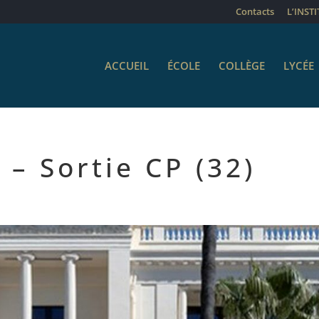
Contacts
L’INST
ACCUEIL
ÉCOLE
COLLÈGE
LYCÉE
 – Sortie CP (32)