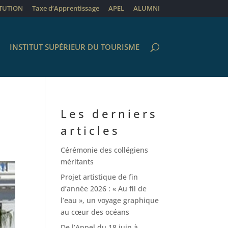
ITUTION
Taxe d’Apprentissage
APEL
ALUMNI
INSTITUT SUPÉRIEUR DU TOURISME
Les derniers
articles
Cérémonie des collégiens
méritants
Projet artistique de fin
d’année 2026 : « Au fil de
l’eau », un voyage graphique
au cœur des océans
De l’Appel du 18 juin à