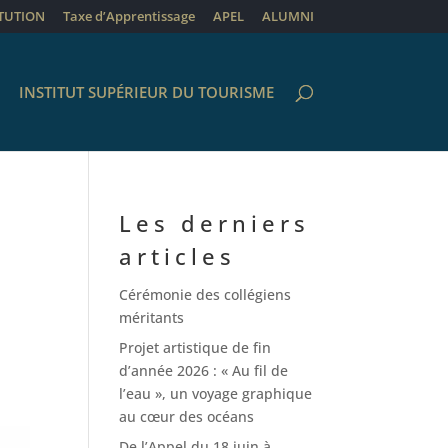
ITUTION
Taxe d’Apprentissage
APEL
ALUMNI
INSTITUT SUPÉRIEUR DU TOURISME
Les derniers
articles
Cérémonie des collégiens
méritants
Projet artistique de fin
d’année 2026 : « Au fil de
l’eau », un voyage graphique
au cœur des océans
De l’Appel du 18 juin à