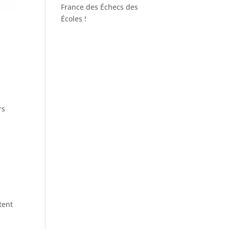
France des Échecs des
Écoles !
rs
tent