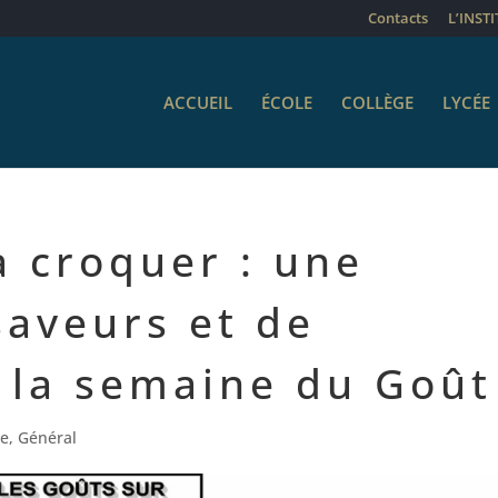
Contacts
L’INST
ACCUEIL
ÉCOLE
COLLÈGE
LYCÉE
 croquer : une
saveurs et de
 la semaine du Goût
le
,
Général