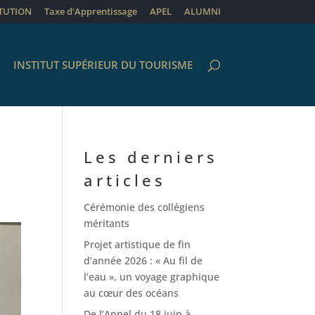
ITUTION
Taxe d’Apprentissage
APEL
ALUMNI
INSTITUT SUPÉRIEUR DU TOURISME
Les derniers
articles
Cérémonie des collégiens
méritants
Projet artistique de fin
d’année 2026 : « Au fil de
l’eau », un voyage graphique
au cœur des océans
De l’Appel du 18 juin à