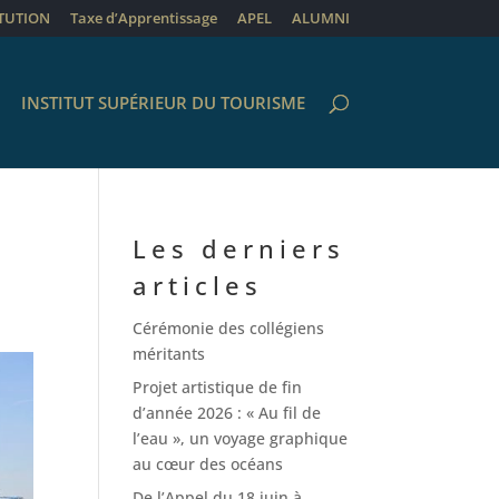
ITUTION
Taxe d’Apprentissage
APEL
ALUMNI
INSTITUT SUPÉRIEUR DU TOURISME
Les derniers
articles
Cérémonie des collégiens
méritants
Projet artistique de fin
d’année 2026 : « Au fil de
l’eau », un voyage graphique
au cœur des océans
De l’Appel du 18 juin à