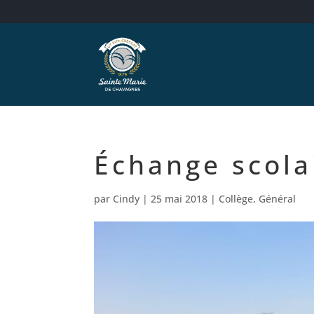
Échange scol
par
Cindy
|
25 mai 2018
|
Collège
,
Général