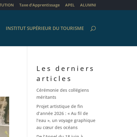
ITUTION
Taxe d’Apprentissage
APEL
ALUMNI
INSTITUT SUPÉRIEUR DU TOURISME
Les derniers
articles
Cérémonie des collégiens
méritants
Projet artistique de fin
d’année 2026 : « Au fil de
l’eau », un voyage graphique
au cœur des océans
De l’Appel du 18 juin à