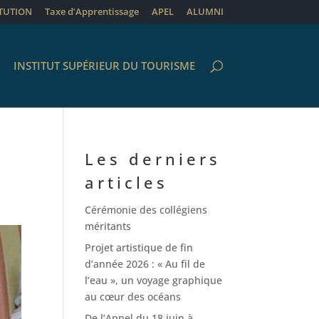
ITUTION
Taxe d’Apprentissage
APEL
ALUMNI
INSTITUT SUPÉRIEUR DU TOURISME
Les derniers
articles
Cérémonie des collégiens
méritants
Projet artistique de fin
d’année 2026 : « Au fil de
l’eau », un voyage graphique
au cœur des océans
De l’Appel du 18 juin à