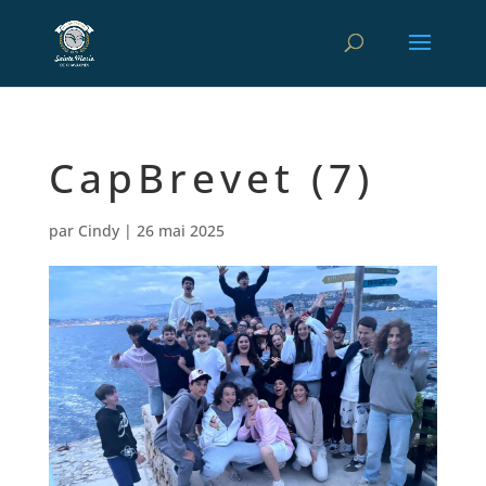
CapBrevet (7)
par
Cindy
|
26 mai 2025