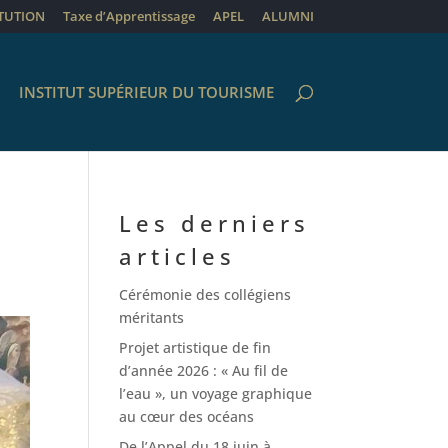
ITUTION
Taxe d’Apprentissage
APEL
ALUMNI
INSTITUT SUPÉRIEUR DU TOURISME
Les derniers
articles
Cérémonie des collégiens
méritants
Projet artistique de fin
d’année 2026 : « Au fil de
l’eau », un voyage graphique
au cœur des océans
De l’Appel du 18 juin à