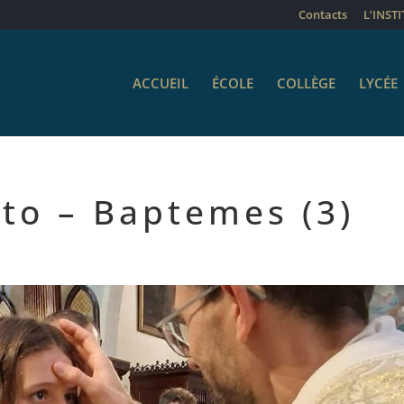
Contacts
L’INST
ACCUEIL
ÉCOLE
COLLÈGE
LYCÉE
sto – Baptemes (3)