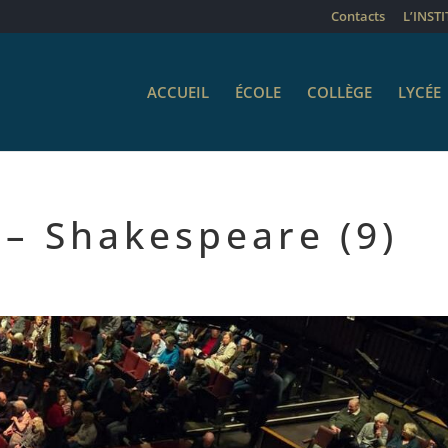
Contacts
L’INST
ACCUEIL
ÉCOLE
COLLÈGE
LYCÉE
 – Shakespeare (9)