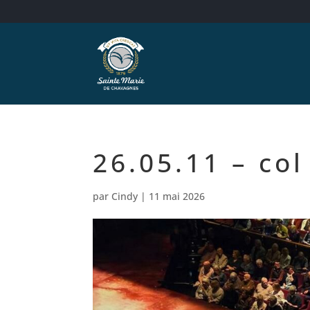
26.05.11 – col
par
Cindy
|
11 mai 2026