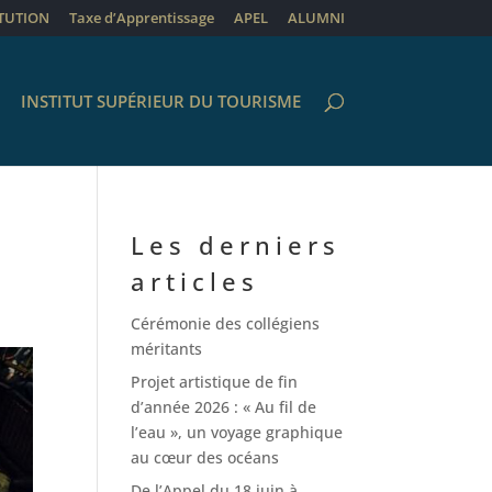
ITUTION
Taxe d’Apprentissage
APEL
ALUMNI
INSTITUT SUPÉRIEUR DU TOURISME
Les derniers
articles
Cérémonie des collégiens
méritants
Projet artistique de fin
d’année 2026 : « Au fil de
l’eau », un voyage graphique
au cœur des océans
De l’Appel du 18 juin à