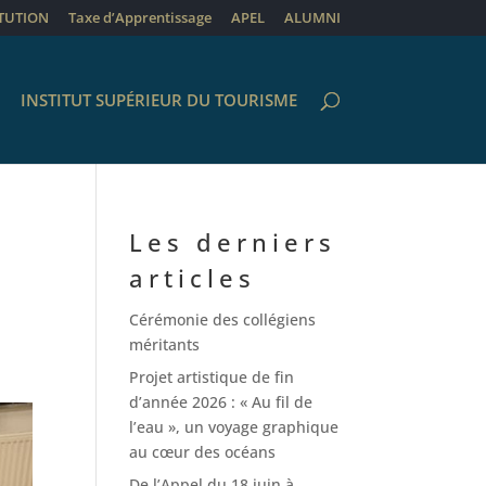
ITUTION
Taxe d’Apprentissage
APEL
ALUMNI
INSTITUT SUPÉRIEUR DU TOURISME
Les derniers
articles
Cérémonie des collégiens
méritants
Projet artistique de fin
d’année 2026 : « Au fil de
l’eau », un voyage graphique
au cœur des océans
De l’Appel du 18 juin à