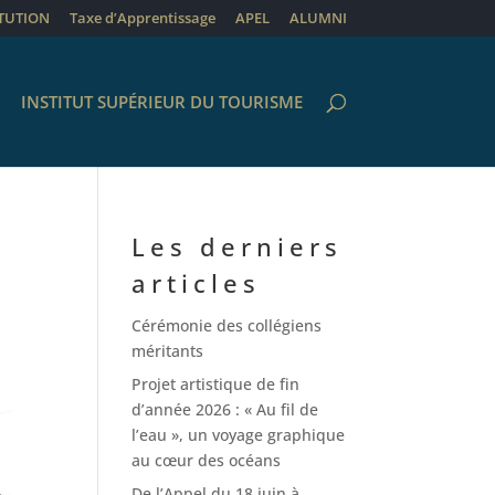
ITUTION
Taxe d’Apprentissage
APEL
ALUMNI
INSTITUT SUPÉRIEUR DU TOURISME
Les derniers
articles
Cérémonie des collégiens
méritants
Projet artistique de fin
d’année 2026 : « Au fil de
l’eau », un voyage graphique
au cœur des océans
De l’Appel du 18 juin à