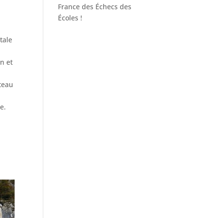
France des Échecs des
Écoles !
tale
n et
âteau
e.