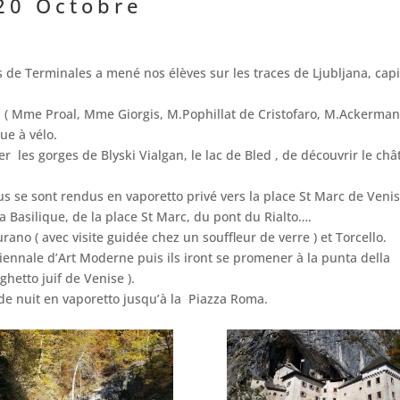
20 Octobre
s de Terminales a mené nos élèves sur les traces de Ljubljana, capi
( Mme Proal, Mme Giorgis, M.Pophillat de Cristofaro, M.Ackerman
ue à vélo.
er les gorges de Blyski Vialgan, le lac de Bled , de découvrir le ch
us se sont rendus en vaporetto privé vers la place St Marc de Venis
a Basilique, de la place St Marc, du pont du Rialto….
urano ( avec visite guidée chez un souffleur de verre ) et Torcello.
Biennale d’Art Moderne puis ils iront se promener à la punta della
hetto juif de Venise ).
 de nuit en vaporetto jusqu’à la Piazza Roma.