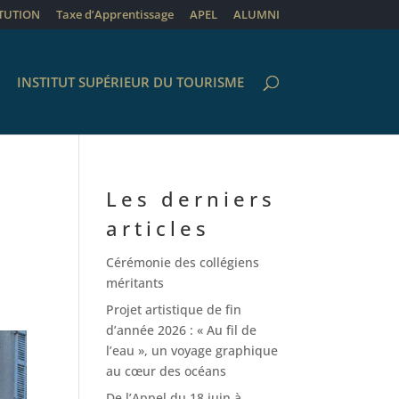
ITUTION
Taxe d’Apprentissage
APEL
ALUMNI
INSTITUT SUPÉRIEUR DU TOURISME
Les derniers
articles
Cérémonie des collégiens
méritants
Projet artistique de fin
d’année 2026 : « Au fil de
l’eau », un voyage graphique
au cœur des océans
De l’Appel du 18 juin à