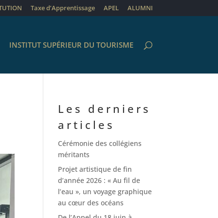
ITUTION
Taxe d’Apprentissage
APEL
ALUMNI
INSTITUT SUPÉRIEUR DU TOURISME
Les derniers
articles
Cérémonie des collégiens
méritants
Projet artistique de fin
d’année 2026 : « Au fil de
l’eau », un voyage graphique
au cœur des océans
De l’Appel du 18 juin à