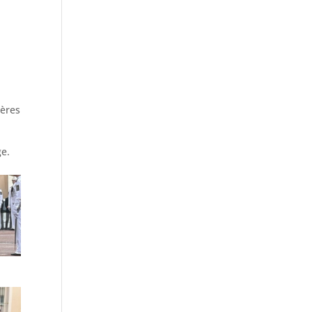
cères
e.