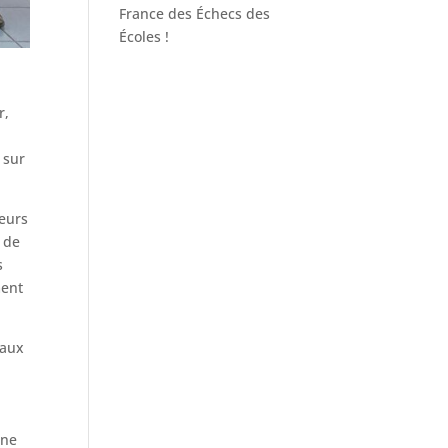
France des Échecs des
Écoles !
r,
 sur
leurs
t de
s
ment
 aux
nne