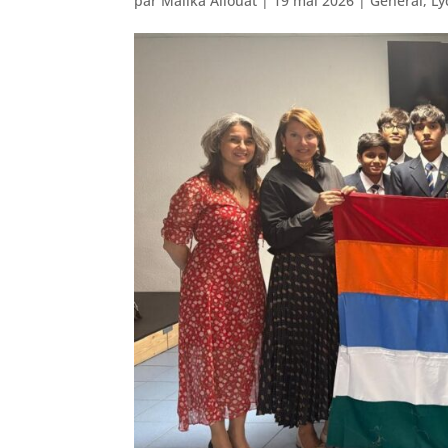
par
Malika Aliouat
|
19 mai 2026
|
Général
,
Ly