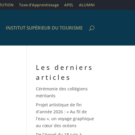
ITUTION
Taxe d’Apprentissage
APEL
ALUMNI
INSTITUT SUPÉRIEUR DU TOURISME
Les derniers
articles
Cérémonie des collégiens
méritants
Projet artistique de fin
d’année 2026 : « Au fil de
l’eau », un voyage graphique
au cœur des océans
De l’Appel du 18 juin à