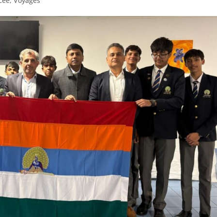
cée
,
Voyages