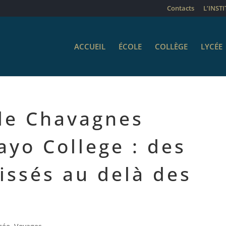
Contacts
L’INST
ACCUEIL
ÉCOLE
COLLÈGE
LYCÉE
de Chavagnes
ayo College : des
tissés au delà des