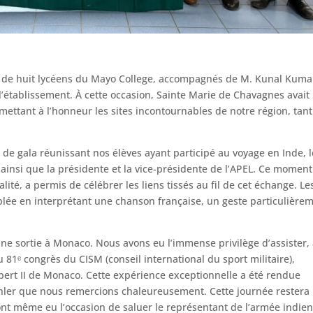
pe de huit lycéens du Mayo College, accompagnés de M. Kunal Kuma
établissement. À cette occasion, Sainte Marie de Chavagnes avait
ttant à l’honneur les sites incontournables de notre région, tant
de gala réunissant nos élèves ayant participé au voyage en Inde, 
, ainsi que la présidente et la vice-présidente de l’APEL. Ce momen
lité, a permis de célébrer les liens tissés au fil de cet échange. Le
mblée en interprétant une chanson française, un geste particulière
ne sortie à Monaco. Nous avons eu l’immense privilège d’assister,
 81ᵉ congrès du CISM (conseil international du sport militaire),
bert II de Monaco. Cette expérience exceptionnelle a été rendue
Bohler que nous remercions chaleureusement. Cette journée restera
ont même eu l’occasion de saluer le représentant de l’armée indie