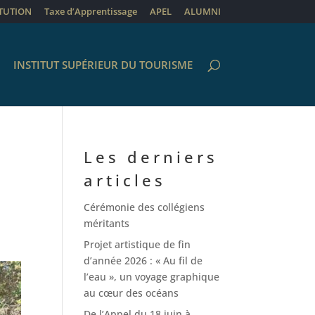
ITUTION
Taxe d’Apprentissage
APEL
ALUMNI
INSTITUT SUPÉRIEUR DU TOURISME
Les derniers
articles
Cérémonie des collégiens
méritants
Projet artistique de fin
d’année 2026 : « Au fil de
l’eau », un voyage graphique
au cœur des océans
De l’Appel du 18 juin à