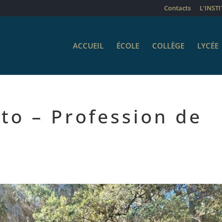
Contacts
L’INST
ACCUEIL
ÉCOLE
COLLÈGE
LYCÉE
sto – Profession de