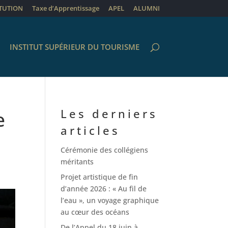
ITUTION
Taxe d’Apprentissage
APEL
ALUMNI
INSTITUT SUPÉRIEUR DU TOURISME
Les derniers
e
articles
Cérémonie des collégiens
méritants
Projet artistique de fin
d’année 2026 : « Au fil de
l’eau », un voyage graphique
au cœur des océans
De l’Appel du 18 juin à