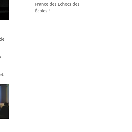
France des Échecs des
Écoles !
 de
x
et.