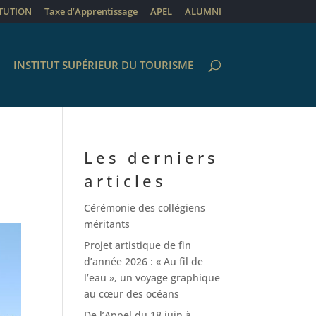
ITUTION
Taxe d’Apprentissage
APEL
ALUMNI
INSTITUT SUPÉRIEUR DU TOURISME
Les derniers
articles
Cérémonie des collégiens
méritants
Projet artistique de fin
d’année 2026 : « Au fil de
l’eau », un voyage graphique
au cœur des océans
De l’Appel du 18 juin à