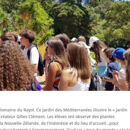
Domaine du Rayol. Ce Jardin des Méditerranées illustre le « jardin
créateur Gilles Clément. Les élèves ont observé des plantes
 Nouvelle-Zélande, de l’Indonésie et du lieu d’accueil…pour
t s’adaptent à l’environnement. C’est un « tour du monde » via l