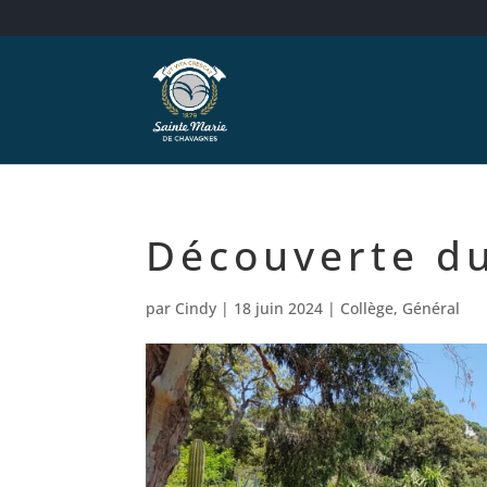
Découverte d
par
Cindy
|
18 juin 2024
|
Collège
,
Général