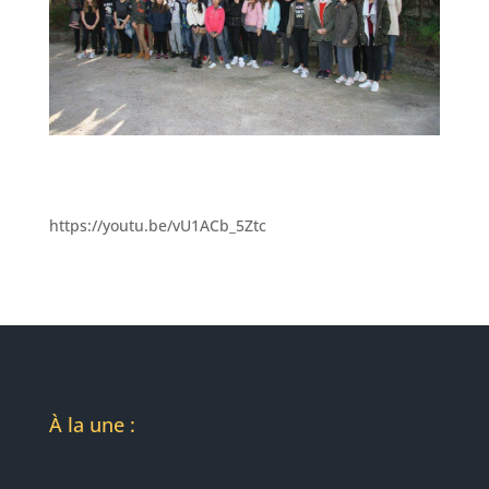
https://youtu.be/vU1ACb_5Ztc
À
la une :