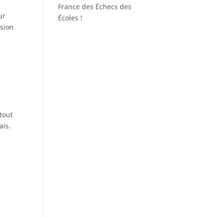
France des Échecs des
ur
Écoles !
ssion
 tout
ais.