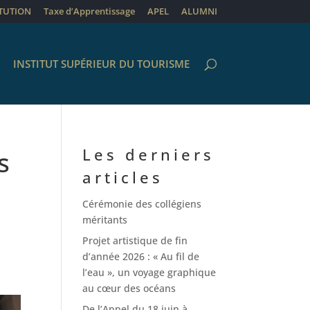
ITUTION
Taxe d’Apprentissage
APEL
ALUMNI
INSTITUT SUPÉRIEUR DU TOURISME
Les derniers
s
articles
Cérémonie des collégiens
méritants
Projet artistique de fin
d’année 2026 : « Au fil de
l’eau », un voyage graphique
au cœur des océans
De l’Appel du 18 juin à