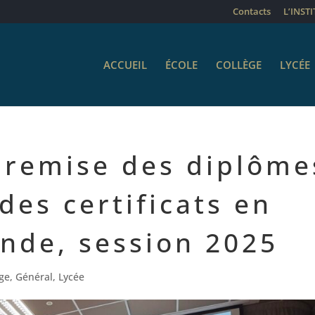
Contacts
L’INST
ACCUEIL
ÉCOLE
COLLÈGE
LYCÉE
 remise des diplôme
des certificats en
nde, session 2025
ège
,
Général
,
Lycée