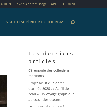
ITUTION
Taxe d’Apprentissage
APEL
ALUMNI
INSTITUT SUPÉRIEUR DU TOURISME
Les derniers
articles
Cérémonie des collégiens
méritants
Projet artistique de fin
d’année 2026 : « Au fil de
l’eau », un voyage graphique
au cœur des océans
De l’Appel du 18 juin à