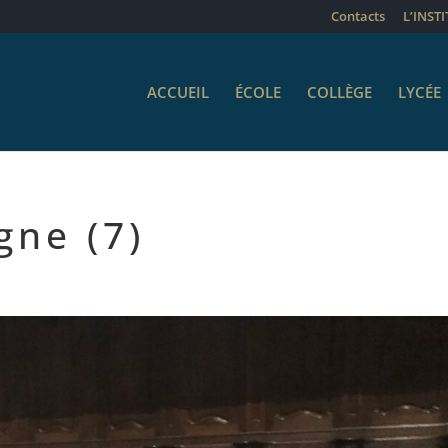
Contacts
L’INST
ACCUEIL
ÉCOLE
COLLÈGE
LYCÉE
gne (7)