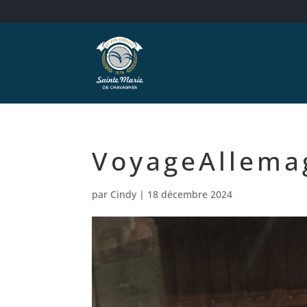
VoyageAllema
par
Cindy
|
18 décembre 2024