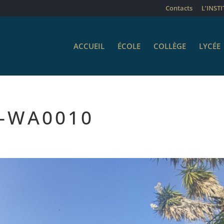
Contacts
L’INST
ACCUEIL
ÉCOLE
COLLÈGE
LYCÉE
8-WA0010