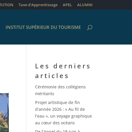
ITUTION
Taxe d’Apprentissage
APEL
ALUMNI
INSTITUT SUPÉRIEUR DU TOURISME
Les derniers
articles
Cérémonie des collégiens
méritants
Projet artistique de fin
d’année 2026 : « Au fil de
l’eau », un voyage graphique
au cœur des océans
De l’Appel du 18 juin à