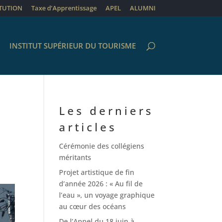
ITUTION
Taxe d’Apprentissage
APEL
ALUMNI
INSTITUT SUPÉRIEUR DU TOURISME
Les derniers
articles
Cérémonie des collégiens
méritants
Projet artistique de fin
d’année 2026 : « Au fil de
l’eau », un voyage graphique
au cœur des océans
De l’Appel du 18 juin à