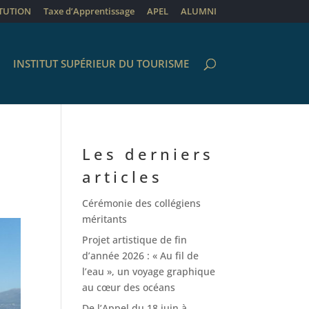
ITUTION
Taxe d’Apprentissage
APEL
ALUMNI
INSTITUT SUPÉRIEUR DU TOURISME
Les derniers
articles
Cérémonie des collégiens
méritants
Projet artistique de fin
d’année 2026 : « Au fil de
l’eau », un voyage graphique
au cœur des océans
De l’Appel du 18 juin à