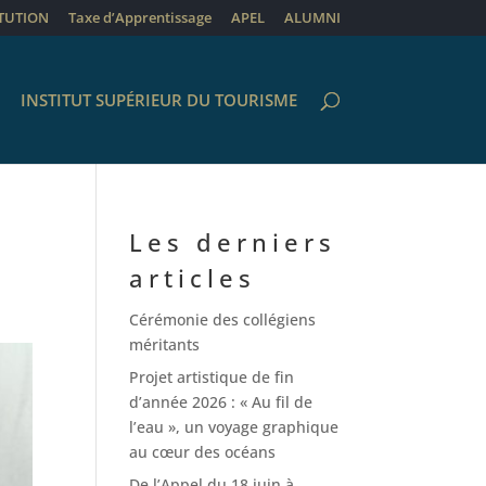
ITUTION
Taxe d’Apprentissage
APEL
ALUMNI
INSTITUT SUPÉRIEUR DU TOURISME
Les derniers
articles
Cérémonie des collégiens
méritants
Projet artistique de fin
d’année 2026 : « Au fil de
l’eau », un voyage graphique
au cœur des océans
De l’Appel du 18 juin à