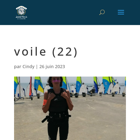
voile (22)
par
Cindy
|
26 juin 2023