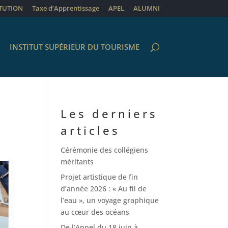
ITUTION
Taxe d’Apprentissage
APEL
ALUMNI
INSTITUT SUPÉRIEUR DU TOURISME
Les derniers
articles
Cérémonie des collégiens
méritants
Projet artistique de fin
d’année 2026 : « Au fil de
l’eau », un voyage graphique
au cœur des océans
De l’Appel du 18 juin à