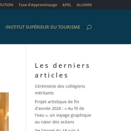
ITUTION
Taxe d’Apprentissage
APEL
ALUMNI
INSTITUT SUPÉRIEUR DU TOURISME
Les derniers
articles
Cérémonie des collégiens
méritants
Projet artistique de fin
d’année 2026 : « Au fil de
l’eau », un voyage graphique
au cœur des océans
De l’Appel du 18 juin à