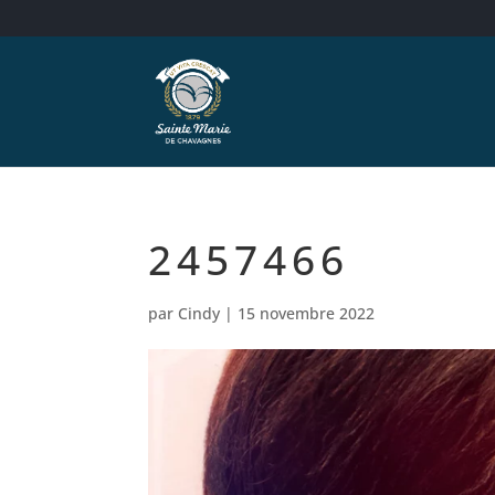
2457466
par
Cindy
|
15 novembre 2022