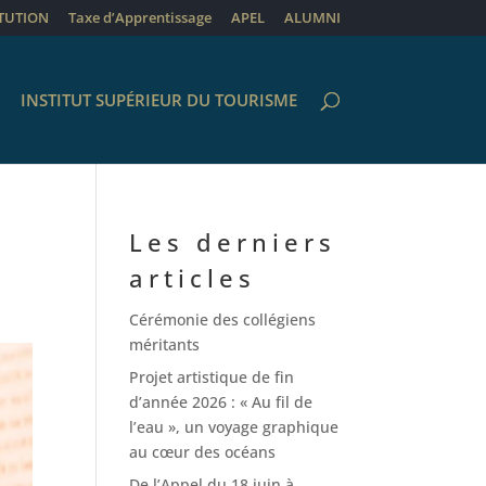
ITUTION
Taxe d’Apprentissage
APEL
ALUMNI
INSTITUT SUPÉRIEUR DU TOURISME
Les derniers
articles
Cérémonie des collégiens
méritants
Projet artistique de fin
d’année 2026 : « Au fil de
l’eau », un voyage graphique
au cœur des océans
De l’Appel du 18 juin à