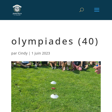
olympiades (40)
par
Cindy
|
1 juin 2023