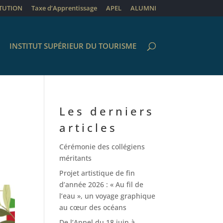
ITUTION
Taxe d’Apprentissage
APEL
ALUMNI
INSTITUT SUPÉRIEUR DU TOURISME
Les derniers
articles
Cérémonie des collégiens
méritants
Projet artistique de fin
d’année 2026 : « Au fil de
l’eau », un voyage graphique
au cœur des océans
De l’Appel du 18 juin à