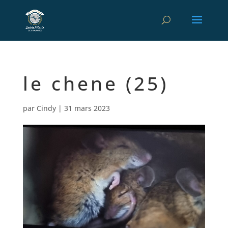
le chene (25)
par
Cindy
|
31 mars 2023