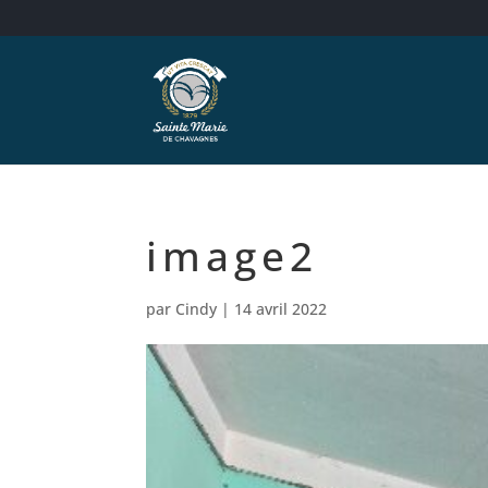
image2
par
Cindy
|
14 avril 2022