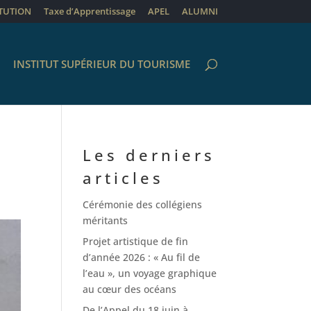
ITUTION
Taxe d’Apprentissage
APEL
ALUMNI
INSTITUT SUPÉRIEUR DU TOURISME
Les derniers
articles
Cérémonie des collégiens
méritants
Projet artistique de fin
d’année 2026 : « Au fil de
l’eau », un voyage graphique
au cœur des océans
De l’Appel du 18 juin à