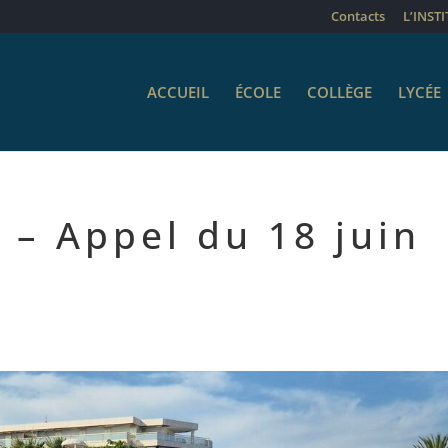
Contacts
L’INST
ACCUEIL
ÉCOLE
COLLÈGE
LYCÉE
 – Appel du 18 juin