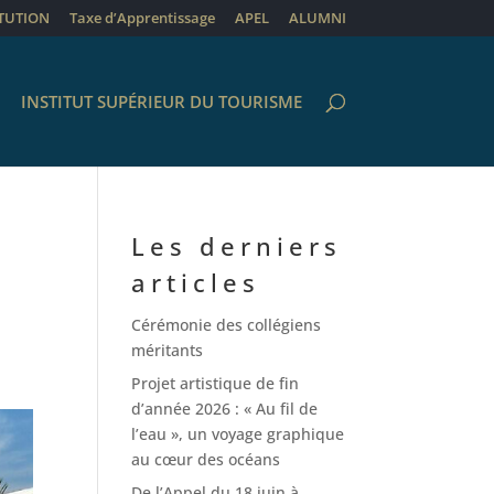
ITUTION
Taxe d’Apprentissage
APEL
ALUMNI
INSTITUT SUPÉRIEUR DU TOURISME
Les derniers
articles
Cérémonie des collégiens
méritants
Projet artistique de fin
d’année 2026 : « Au fil de
l’eau », un voyage graphique
au cœur des océans
De l’Appel du 18 juin à