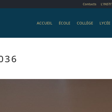
Contacts
L’INST
ACCUEIL
ÉCOLE
COLLÈGE
LYCÉE
036