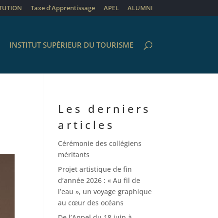
ITUTION
Taxe d’Apprentissage
APEL
ALUMNI
INSTITUT SUPÉRIEUR DU TOURISME
Les derniers
articles
Cérémonie des collégiens
méritants
Projet artistique de fin
d’année 2026 : « Au fil de
l’eau », un voyage graphique
au cœur des océans
De l’Appel du 18 juin à