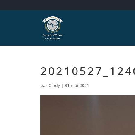
20210527_124
par
Cindy
|
31 mai 2021