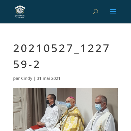
20210527_1227
59-2
par
Cindy
|
31 mai 2021