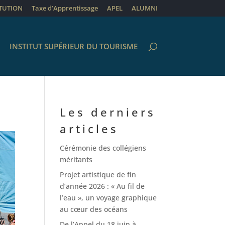
ITUTION
Taxe d’Apprentissage
APEL
ALUMNI
INSTITUT SUPÉRIEUR DU TOURISME
Les derniers
articles
Cérémonie des collégiens
méritants
Projet artistique de fin
d’année 2026 : « Au fil de
l’eau », un voyage graphique
au cœur des océans
De l’Appel du 18 juin à