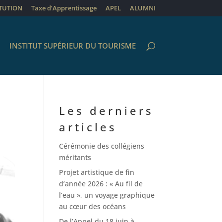
ITUTION
Taxe d’Apprentissage
APEL
ALUMNI
INSTITUT SUPÉRIEUR DU TOURISME
Les derniers
articles
Cérémonie des collégiens
méritants
Projet artistique de fin
d’année 2026 : « Au fil de
l’eau », un voyage graphique
au cœur des océans
De l’Appel du 18 juin à