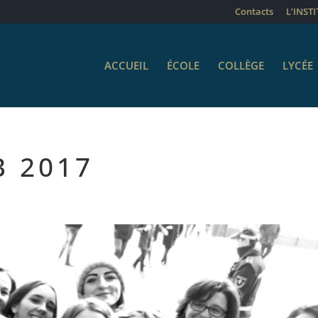
Contacts
L’INST
ACCUEIL
ÉCOLE
COLLÈGE
LYCÉE
B 2017